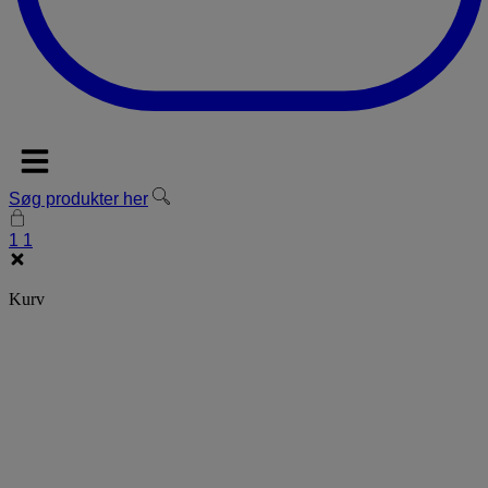
Søg produkter her
1
1
Kurv