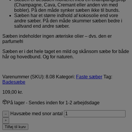
(Champagne, Cava, Cremant eller anden vin med
bobler). På den måde synker sæben ikke til bunds.
Sæben har et større indhold af kokosolie end vore
andre sæber. På den måde skummer sæben bedre i
saltvand end andre sæber.
Sæben indeholder ingen æteriske olier – dvs. den er
parfumefri
Sæben er i det hele taget en mild og skånsom sæbe for både
hår og hovedbund. Og for naturen.
Varenummer (SKU):
8.08
Kategori:
Faste sæber
Tag:
Badesæbe
109,00
kr.
På lager
- Sendes inden for 1-2 arbejdsdage
Havsæbe med snor antal
–
+
Tilføj til kurv