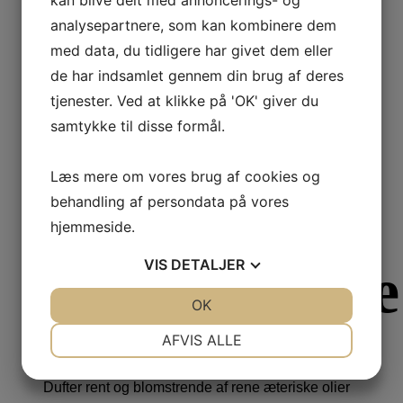
badesæbe
analysepartnere, som kan kombinere dem
med data, du tidligere har givet dem eller
de har indsamlet gennem din brug af deres
tjenester. Ved at klikke på 'OK' giver du
Med en duft af vildrose
samtykke til disse formål.
99,00
kr.
Læs mere
Læs mere om vores brug af cookies og
Faste sæber
behandling af persondata på vores
hjemmeside.
VIS
DETALJER
Vildrosesæbe
JA
NEJ
OK
JA
NEJ
NØDVENDIGE
PRÆFERENCER
AFVIS ALLE
JA
NEJ
JA
NEJ
Dufter rent og blomstrende af rene æteriske olier
MARKETING
STATISTIK