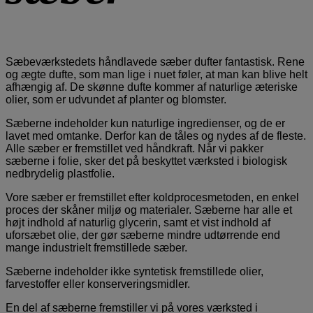
Sæbeværkstedets håndlavede sæber dufter fantastisk. Rene
og ægte dufte, som man lige i nuet føler, at man kan blive helt
afhængig af. De skønne dufte kommer af naturlige æteriske
olier, som er udvundet af planter og blomster.
Sæberne indeholder kun naturlige ingredienser, og de er
lavet med omtanke. Derfor kan de tåles og nydes af de fleste.
Alle sæber er fremstillet ved håndkraft. Når vi pakker
sæberne i folie, sker det på beskyttet værksted i biologisk
nedbrydelig plastfolie.
Vore sæber er fremstillet efter koldprocesmetoden, en enkel
proces der skåner miljø og materialer. Sæberne har alle et
højt indhold af naturlig glycerin, samt et vist indhold af
uforsæbet olie, der gør sæberne mindre udtørrende end
mange industrielt fremstillede sæber.
Sæberne indeholder ikke syntetisk fremstillede olier,
farvestoffer eller konserveringsmidler.
En del af sæberne fremstiller vi på vores værksted i