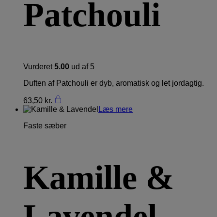
Patchouli
Vurderet
5.00
ud af 5
Duften af Patchouli er dyb, aromatisk og let jordagtig.
63,50
kr.
Læs mere
Faste sæber
Kamille &
Lavendel