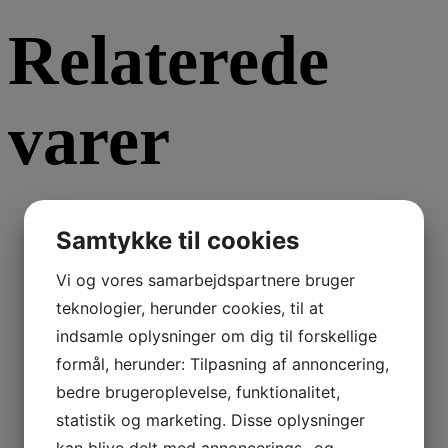
Relaterede
varer
Samtykke til cookies
Læs mere
Vi og vores samarbejdspartnere bruger
Faste sæber
teknologier, herunder cookies, til at
indsamle oplysninger om dig til forskellige
Vildrose
formål, herunder: Tilpasning af annoncering,
bedre brugeroplevelse, funktionalitet,
statistik og marketing. Disse oplysninger
kan blive delt med annoncerings- og