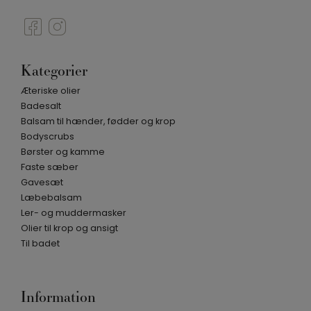
Kategorier
Æteriske olier
Badesalt
Balsam til hænder, fødder og krop
Bodyscrubs
Børster og kamme
Faste sæber
Gavesæt
Læbebalsam
Ler- og muddermasker
Olier til krop og ansigt
Til badet
Information