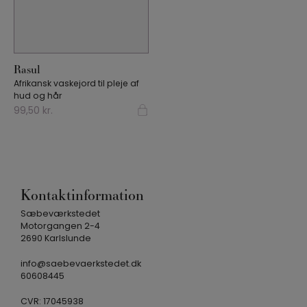
Læs mere
Rasul
Afrikansk vaskejord til pleje af
hud og hår
99,50
kr.
Kontaktinformation
Sæbeværkstedet
Motorgangen 2-4
2690 Karlslunde
info@saebevaerkstedet.dk
60608445
CVR: 17045938