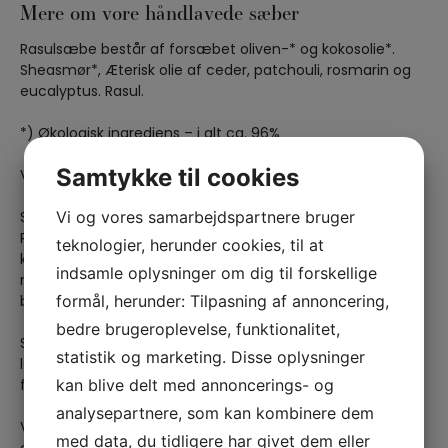
Mere om vore håndlavede sæber
Rasulsæbe består af forsæbet oliven-* og kokosolie*.
Sheasmør*, Æterisk olie af ceder, patchouli, rosmarin og
eucalyptus. Rasul.
*) Økologisk ingrediens – i alt ca. 96%
Samtykke til cookies
Vægt 100 gram.
Vi og vores samarbejdspartnere bruger
Sæbeværkstedets håndlavede sæber dufter fantastisk.
Rene og ægte dufte, som man lige i nuet føler, at man
teknologier, herunder cookies, til at
kan blive helt afhængig af. De skønne dufte kommer af
indsamle oplysninger om dig til forskellige
naturlige æteriske olier, som er udvundet af planter og
formål, herunder: Tilpasning af annoncering,
blomster.
bedre brugeroplevelse, funktionalitet,
Sæberne indeholder kun naturlige ingredienser, og de er
statistik og marketing. Disse oplysninger
lavet med omtanke. Derfor kan de tåles og nydes af de
kan blive delt med annoncerings- og
fleste. Alle sæber er fremstillet ved håndkraft.
analysepartnere, som kan kombinere dem
Vore sæber er fremstillet efter koldprocesmetoden, en
med data, du tidligere har givet dem eller