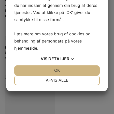
enkel proces der skåner miljø og materialer. Sæberne har
de har indsamlet gennem din brug af deres
alle et højt indhold af naturlig glycerin, samt et vist
indhold af uforsæbet olie, der gør sæberne mindre
tjenester. Ved at klikke på 'OK' giver du
udtørrende end mange industrielt fremstillede sæber.
samtykke til disse formål.
Læs mere om vores brug af cookies og
Hårvask
behandling af persondata på vores
hjemmeside.
Rasulsæbe egner sig som ovenfor nævnt godt til hårvask.
Se i
denne blog
,
hvilke andre sæber, der også kan bruges
VIS
DETALJER
til hårvask.
JA
NEJ
OK
JA
NEJ
Du kunne også være interesseret i...
NØDVENDIGE
PRÆFERENCER
AFVIS ALLE
JA
NEJ
JA
NEJ
MARKETING
STATISTIK