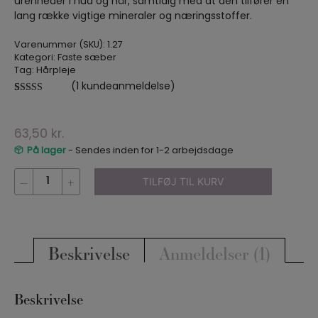
urenheder i hud og hår, samtidig med at den tilfører en
lang række vigtige mineraler og næringsstoffer.
Varenummer (SKU):
1.27
Kategori:
Faste sæber
Tag:
Hårpleje
(
1
kundeanmeldelse)
Bedømt som
1
5.00
ud af 5
baseret på
kundebedømmelse
63,50
kr.
På lager
- Sendes inden for 1-2 arbejdsdage
Rasulsæbe
–
+
TILFØJ TIL KURV
antal
Beskrivelse
Anmeldelser (1)
Beskrivelse