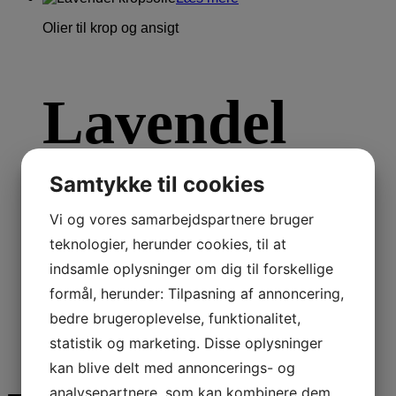
Olier til krop og ansigt
Lavendel
kropsolie
Samtykke til cookies
Vi og vores samarbejdspartnere bruger
teknologier, herunder cookies, til at
indsamle oplysninger om dig til forskellige
Lavendelelskere vil nyde denne kropsolie
formål, herunder: Tilpasning af annoncering,
bedre brugeroplevelse, funktionalitet,
139,50
kr.
statistik og marketing. Disse oplysninger
kan blive delt med annoncerings- og
analysepartnere, som kan kombinere dem