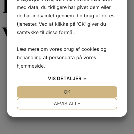
Relaterede
med data, du tidligere har givet dem eller
de har indsamlet gennem din brug af deres
varer
tjenester. Ved at klikke på 'OK' giver du
samtykke til disse formål.
Læs mere om vores brug af cookies og
behandling af persondata på vores
Læs mere
hjemmeside.
Faste sæber
VIS
DETALJER
JA
NEJ
OK
JA
NEJ
Kaffesæbe
NØDVENDIGE
PRÆFERENCER
AFVIS ALLE
JA
NEJ
JA
NEJ
MARKETING
STATISTIK