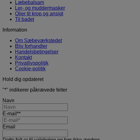
Læbebalsam
Ler- og muddermasker
Olier til krop og ansigt
Til badet
Information
Om Sæbeværkstedet
Bliv forhandler
Handelsbetingelser
Kontakt
Privatlivspolitik
Cookie-politik
Hold dig opdateret
"
*
" indikerer påkrævede felter
Navn
E-mail*
*
Email
Dette felt er til validering og bør ikke ændres.