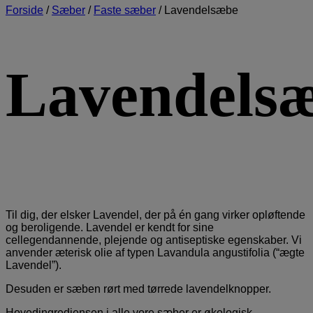
Forside
/
Sæber
/
Faste sæber
/
Lavendelsæbe
Lavendels
Til dig, der elsker Lavendel, der på én gang virker opløftende
og beroligende. Lavendel er kendt for sine
cellegendannende, plejende og antiseptiske egenskaber. Vi
anvender æterisk olie af typen Lavandula angustifolia (“ægte
Lavendel”).
Desuden er sæben rørt med tørrede lavendelknopper.
Hovedingrediensen i alle vore sæber er økologisk