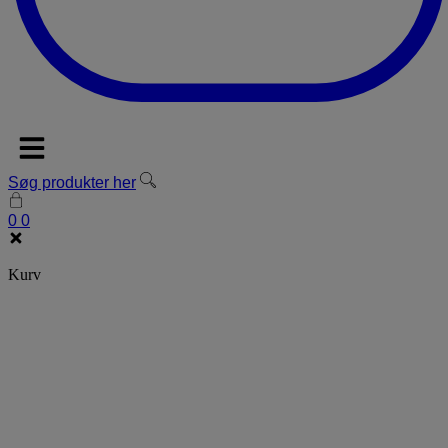
Søg produkter her
0
0
Kurv