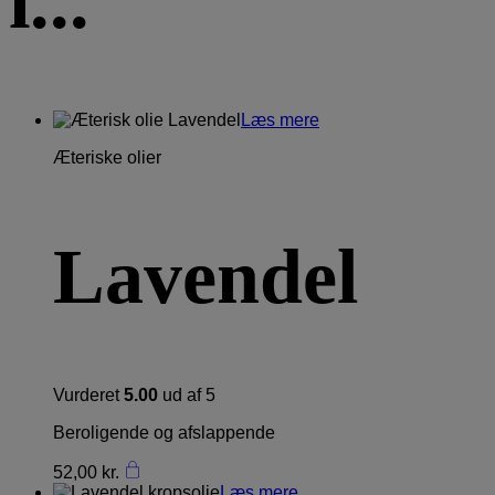
i...
Læs mere
Æteriske olier
Lavendel
Vurderet
5.00
ud af 5
Beroligende og afslappende
52,00
kr.
Læs mere