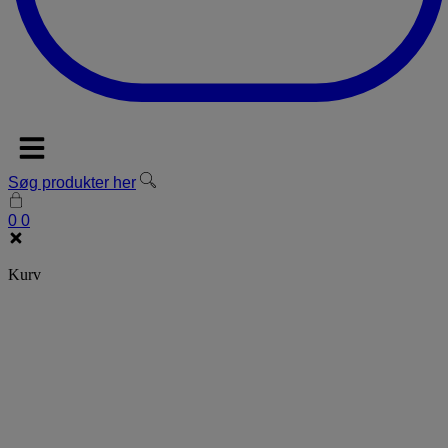
Søg produkter her
0
0
Kurv