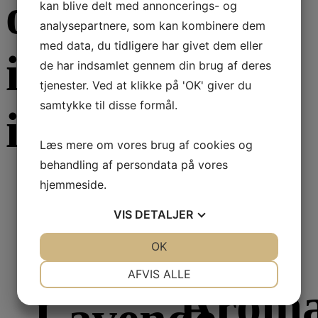
også være
kan blive delt med annoncerings- og
analysepartnere, som kan kombinere dem
med data, du tidligere har givet dem eller
interesseret
de har indsamlet gennem din brug af deres
tjenester. Ved at klikke på 'OK' giver du
samtykke til disse formål.
i...
Læs mere om vores brug af cookies og
behandling af persondata på vores
hjemmeside.
Læs mere
VIS
DETALJER
Læs mere
Æteriske olier
Æteriske olier
JA
NEJ
OK
JA
NEJ
NØDVENDIGE
PRÆFERENCER
AFVIS ALLE
Aroma
JA
NEJ
JA
NEJ
MARKETING
STATISTIK