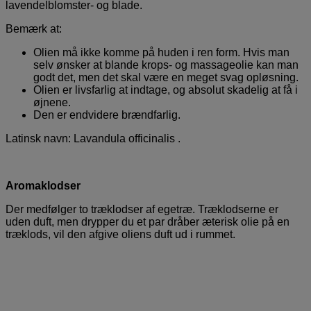
lavendelblomster- og blade.
Bemærk at:
Olien må ikke komme på huden i ren form. Hvis man
selv ønsker at blande krops- og massageolie kan man
godt det, men det skal være en meget svag opløsning.
Olien er livsfarlig at indtage, og absolut skadelig at få i
øjnene.
Den er endvidere brændfarlig.
Latinsk navn: Lavandula officinalis .
Aromaklodser
Der medfølger to træklodser af egetræ. Træklodserne er
uden duft, men drypper du et par dråber æterisk olie på en
træklods, vil den afgive oliens duft ud i rummet.