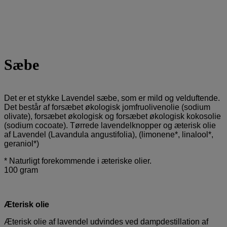
Sæbe
Det er et stykke Lavendel sæbe, som er mild og velduftende.
Det består af forsæbet økologisk jomfruolivenolie (sodium
olivate), forsæbet økologisk og forsæbet økologisk kokosolie
(sodium cocoate). Tørrede lavendelknopper og æterisk olie
af Lavendel (Lavandula angustifolia), (limonene*, linalool*,
geraniol*)
* Naturligt forekommende i æteriske olier.
100 gram
Æterisk olie
Æterisk olie af lavendel udvindes ved dampdestillation af