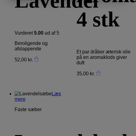
Lavendel
4 stk
Vurderet
5.00
ud af 5
Beroligende og
afslappende
Et par dråber æterisk olie
på en aromaklods giver
52,00
kr.
duft
35,00
kr.
Læs
mere
Faste sæber