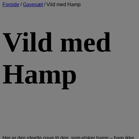
Forside
/
Gavesæt
/
Vild med Hamp
Vild med
Hamp
Her er den ideelle gave til den, som elsker hamp – bare ikke