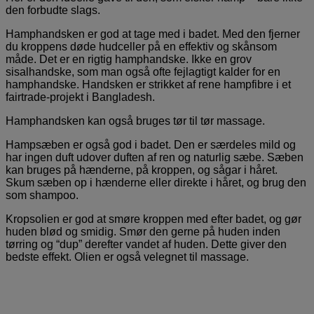
den forbudte slags.
Hamphandsken er god at tage med i badet. Med den fjerner
du kroppens døde hudceller på en effektiv og skånsom
måde. Det er en rigtig hamphandske. Ikke en grov
sisalhandske, som man også ofte fejlagtigt kalder for en
hamphandske. Handsken er strikket af rene hampfibre i et
fairtrade-projekt i Bangladesh.
Hamphandsken kan også bruges tør til tør massage.
Hampsæben er også god i badet. Den er særdeles mild og
har ingen duft udover duften af ren og naturlig sæbe. Sæben
kan bruges på hænderne, på kroppen, og sågar i håret.
Skum sæben op i hænderne eller direkte i håret, og brug den
som shampoo.
Kropsolien er god at smøre kroppen med efter badet, og gør
huden blød og smidig. Smør den gerne på huden inden
tørring og “dup” derefter vandet af huden. Dette giver den
bedste effekt. Olien er også velegnet til massage.