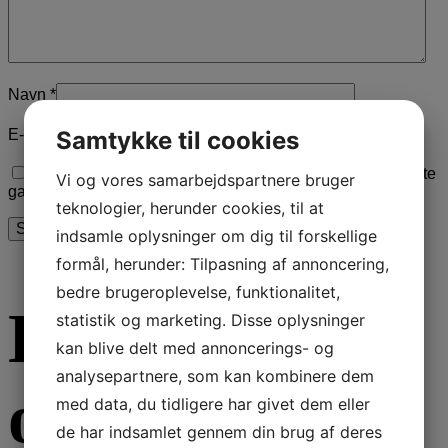
Navn
*
E-mail
*
Samtykke til cookies
Gem mit navn, mail og websted i denne browser til næste
Vi og vores samarbejdspartnere bruger
gang jeg kommenterer.
teknologier, herunder cookies, til at
indsamle oplysninger om dig til forskellige
formål, herunder: Tilpasning af annoncering,
bedre brugeroplevelse, funktionalitet,
Du kunne
statistik og marketing. Disse oplysninger
kan blive delt med annoncerings- og
analysepartnere, som kan kombinere dem
også være
med data, du tidligere har givet dem eller
de har indsamlet gennem din brug af deres