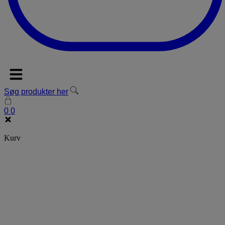
Søg produkter her
0
0
Kurv