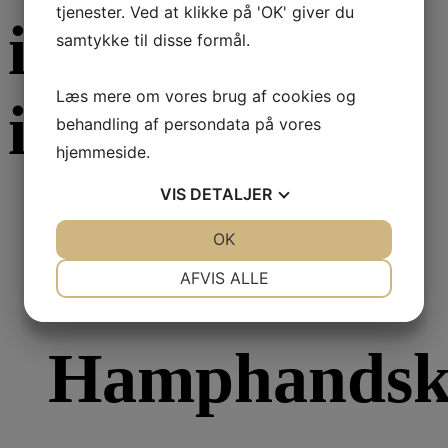
tjenester. Ved at klikke på 'OK' giver du
interesseret
samtykke til disse formål.
Læs mere om vores brug af cookies og
i...
behandling af persondata på vores
hjemmeside.
VIS
DETALJER
JA
NEJ
OK
JA
NEJ
Læs mere
NØDVENDIGE
PRÆFERENCER
Til badet
AFVIS ALLE
JA
NEJ
JA
NEJ
MARKETING
STATISTIK
Hamphandsk