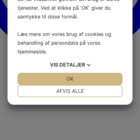
tjenester. Ved at klikke på 'OK' giver du
samtykke til disse formål.
Læs mere om vores brug af cookies og
behandling af persondata på vores
hjemmeside.
VIS
DETALJER
JA
NEJ
OK
JA
NEJ
NØDVENDIGE
PRÆFERENCER
AFVIS ALLE
JA
NEJ
JA
NEJ
MARKETING
STATISTIK