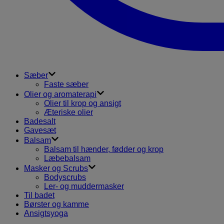
Sæber
Faste sæber
Olier og aromaterapi
Olier til krop og ansigt
Æteriske olier
Badesalt
Gavesæt
Balsam
Balsam til hænder, fødder og krop
Læbebalsam
Masker og Scrubs
Bodyscrubs
Ler- og muddermasker
Til badet
Børster og kamme
Ansigtsyoga