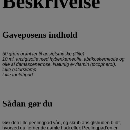
Beskrivelse
Gaveposens indhold
50 gram grønt ler til ansigtsmaske (Illite)
10 ml. ansigtsolie med hybenkerneolie, abrikoskerneolie og
olie af damascenerrose. Naturlig e-vitamin (tocopherol).
Lille natursvamp
Lille loofahpad
Sådan gør du
Gør den lille peelingpad våd, og skrub ansigtshuden blidt,
hvorved du fjerner de gamle hudceller. Peelingpad’en er