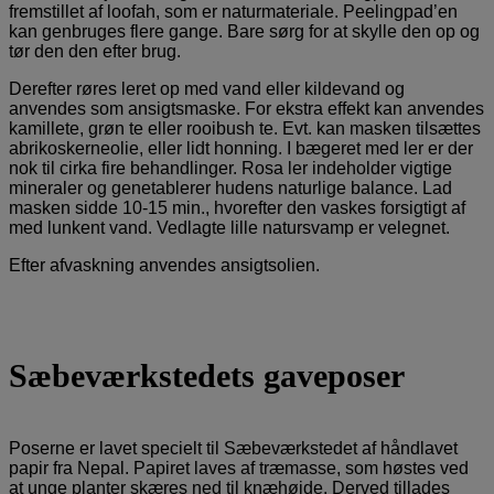
fremstillet af loofah, som er naturmateriale. Peelingpad’en
kan genbruges flere gange. Bare sørg for at skylle den op og
tør den den efter brug.
Derefter røres leret op med vand eller kildevand og
anvendes som ansigtsmaske. For ekstra effekt kan anvendes
kamillete, grøn te eller rooibush te. Evt. kan masken tilsættes
abrikoskerneolie, eller lidt honning. I bægeret med ler er der
nok til cirka fire behandlinger. Rosa ler indeholder vigtige
mineraler og genetablerer hudens naturlige balance. Lad
masken sidde 10-15 min., hvorefter den vaskes forsigtigt af
med lunkent vand. Vedlagte lille natursvamp er velegnet.
Efter afvaskning anvendes ansigtsolien.
Sæbeværkstedets gaveposer
Poserne er lavet specielt til Sæbeværkstedet af håndlavet
papir fra Nepal. Papiret laves af træmasse, som høstes ved
at unge planter skæres ned til knæhøjde. Derved tillades