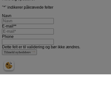
"
*
" indikerer påkrævede felter
Navn
E-mail*
*
Phone
Dette felt er til validering og bør ikke ændres.
Tilmeld nyhedsbrev
Tilmeld vores nyhedsbrev
"
*
" indicates required fields
Navn