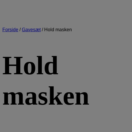
Forside
/
Gavesæt
/
Hold masken
Hold
masken