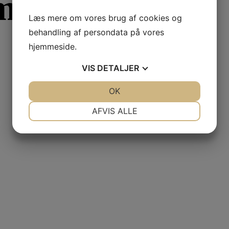
amp
Læs mere om vores brug af cookies og
behandling af persondata på vores
hjemmeside.
VIS
DETALJER
JA
NEJ
OK
JA
NEJ
NØDVENDIGE
PRÆFERENCER
AFVIS ALLE
JA
NEJ
JA
NEJ
MARKETING
STATISTIK