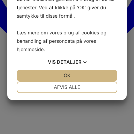
tjenester. Ved at klikke på 'OK' giver du
samtykke til disse formål.
Læs mere om vores brug af cookies og
behandling af persondata på vores
hjemmeside.
VIS
DETALJER
JA
NEJ
OK
JA
NEJ
NØDVENDIGE
PRÆFERENCER
AFVIS ALLE
JA
NEJ
JA
NEJ
MARKETING
STATISTIK