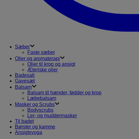
Sæber
Faste sæber
Olier og aromaterapi
Olier til krop og ansigt
Æteriske olier
Badesalt
Gavesæt
Balsam
Balsam til hænder, fødder og krop
Læbebalsam
Masker og Scrubs
Bodyscrubs
Ler- og muddermasker
Til badet
Børster og kamme
Ansigtsyoga