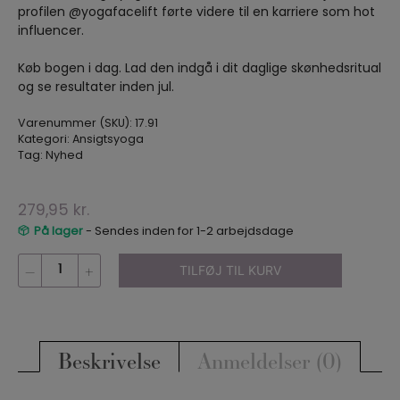
profilen @yogafacelift førte videre til en karriere som hot
influencer.
Køb bogen i dag. Lad den indgå i dit daglige skønhedsritual
og se resultater inden jul.
Varenummer (SKU):
17.91
Kategori:
Ansigtsyoga
Tag:
Nyhed
279,95
kr.
På lager
- Sendes inden for 1-2 arbejdsdage
Bog:
–
+
TILFØJ TIL KURV
Ansigtsyoga
antal
Beskrivelse
Anmeldelser (0)