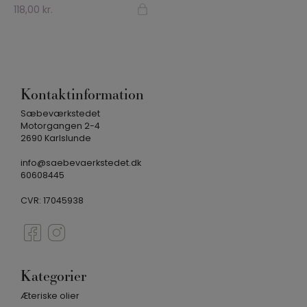
118,00
kr.
Kontaktinformation
Sæbeværkstedet
Motorgangen 2-4
2690 Karlslunde
info@saebevaerkstedet.dk
60608445
CVR: 17045938
Kategorier
Æteriske olier