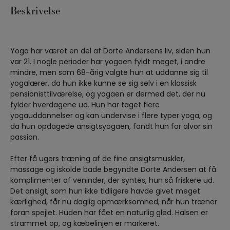
Beskrivelse
Yoga har været en del af Dorte Andersens liv, siden hun
var 21. I nogle perioder har yogaen fyldt meget, i andre
mindre, men som 68-årig valgte hun at uddanne sig til
yogalærer, da hun ikke kunne se sig selv i en klassisk
pensionisttilværelse, og yogaen er dermed det, der nu
fylder hverdagene ud. Hun har taget flere
yogauddannelser og kan undervise i flere typer yoga, og
da hun opdagede ansigtsyogaen, fandt hun for alvor sin
passion.
Efter få ugers træning af de fine ansigtsmuskler,
massage og iskolde bade begyndte Dorte Andersen at få
komplimenter af veninder, der syntes, hun så friskere ud.
Det ansigt, som hun ikke tidligere havde givet meget
kærlighed, får nu daglig opmærksomhed, når hun træner
foran spejlet. Huden har fået en naturlig glød. Halsen er
strammet op, og kæbelinjen er markeret.