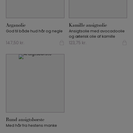
Læs mere
Læs mere
Arganolie
Kamille ansigtsolie
God til både hud hår og negle
Ansigtsolie med avocadoolie
og æterisk olie af kamille
147,50
kr.
123,75
kr.
Læs mere
Rund ansigtsbørste
Med hår fra hestens manke