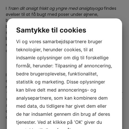
I
Træn dit ansigt friskt og yngre med ansigtsyoga
findes
øvelser til at få bugt med poser under øjnene,
bekymringsrynkerne og dobbelthagen. Der er trin for trin-
billeder og beskrivelser, så det er nemt at gå til. I bogens
Samtykke til cookies
sidste del findes træningsprogrammer, der er tilpasset
bestemte problematikker, en travl hverdag og Dortes
Vi og vores samarbejdspartnere bruger
eget daglige program, der træner og løfter hele ansigtet
teknologier, herunder cookies, til at
og giver en smuk og levende hud.
indsamle oplysninger om dig til forskellige
formål, herunder: Tilpasning af annoncering,
bedre brugeroplevelse, funktionalitet,
I dag er Dorte Andersen 73 år, holder workshops i
statistik og marketing. Disse oplysninger
ansigtsyoga og deler ud af sin viden og sine øvelser til de
mere end 250.000, der følger med på hendes Instagram.
kan blive delt med annoncerings- og
”Hvis vi bare sætter os ned og lader livet stå til, så forfalder
analysepartnere, som kan kombinere dem
vi. Selv om jeg er ved at have levet en del år, så åbnes der
med data, du tidligere har givet dem eller
stadig nye døre for mig,”
udtaler Dorte Andersen, der nu
debuterer som forfatter, da hun gerne vil dele sin viden
de har indsamlet gennem din brug af deres
om ansigtsyoga med så mange som muligt.
tjenester. Ved at klikke på 'OK' giver du