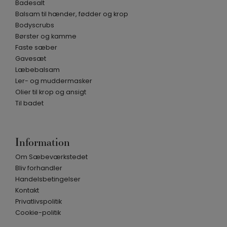
Badesalt
Balsam til hænder, fødder og krop
Bodyscrubs
Børster og kamme
Faste sæber
Gavesæt
Læbebalsam
Ler- og muddermasker
Olier til krop og ansigt
Til badet
Information
Om Sæbeværkstedet
Bliv forhandler
Handelsbetingelser
Kontakt
Privatlivspolitik
Cookie-politik