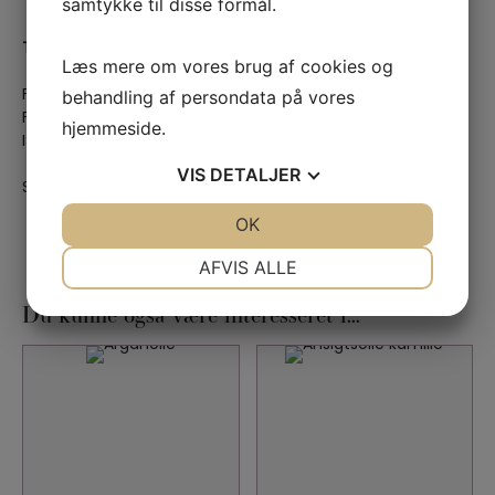
samtykke til disse formål.
Træn dit ansigt friskt og yngre med ansigtsyoga
Læs mere om vores brug af cookies og
behandling af persondata på vores
Forfatter: Dorte Andersen
Forlag: Turbine
hjemmeside.
ISBN: 9788743603313
VIS
DETALJER
Sidetal: 180
JA
NEJ
OK
JA
NEJ
NØDVENDIGE
PRÆFERENCER
AFVIS ALLE
JA
NEJ
JA
NEJ
Du kunne også være interesseret i...
MARKETING
STATISTIK